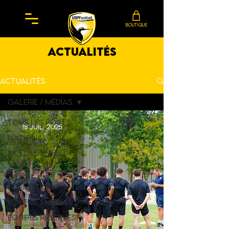
BOUTIQUE
actualités
Actualités
Galerie / Médias
Tous les posts
18 juil. 2025
NATIONAL 3
Actualités du
Club
Jeunes &
Formation
Galerie / Médias
équipes réserves