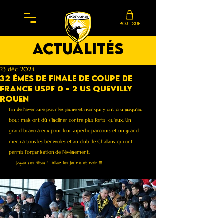
BOUTIQUE
actualités
23 déc. 2024
32 èmes de finale de Coupe de
France Uspf 0 - 2 Us Quevilly
Rouen
Fin de l'aventure pour les jaune et noir qui y ont cru jusqu'au 
bout mais ont dû s'incliner contre plus forts  qu'eux. Un 
grand bravo à eux pour leur superbe parcours et un grand 
merci à tous les bénévoles et au club de Challans qui ont 
permis l'organisation de l'événement.
     Joyeuses fêtes !  Allez les jaune et noir !!!