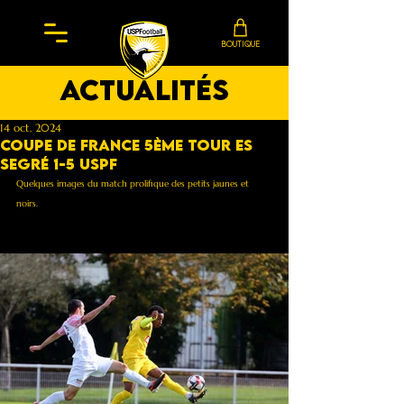
BOUTIQUE
actualités
14 oct. 2024
Coupe de France 5ème tour Es
Segré 1-5 Uspf
Quelques images du match prolifique des petits jaunes et 
noirs.