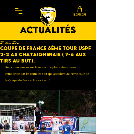
BOUTIQUE
actualités
27 oct. 2024
Coupe de France 6ème tour Uspf
2-2 AS Châtaigneraie ( 7-6 aux
tirs au but).
Retour en images sur la rencontre pleine d'émotions 
remportée par les jaune et noir qui accèdent au 7ème tour de 
la Coupe de France. Bravo à eux!!