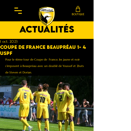
BOUTIQUE
actualités
1 oct. 2023
Coupe de France Beaupréau 1- 4
Uspf
Pour le 4ème tour de Coupe de  France, les jaune et noir 
s'imposent à Beaupréau avec un doublé de Youssef et 2buts 
de Steven et Dorian. 