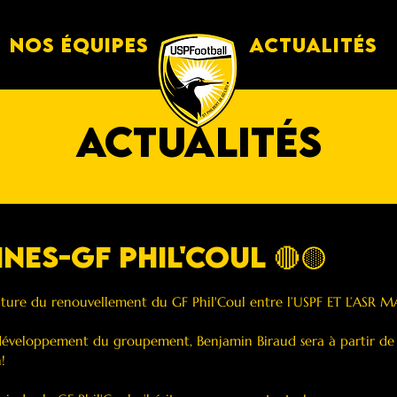
Nos équipes
Actualités
actualités
ines-GF Phil'Coul 🔴🟡
gnature du renouvellement du GF Phil'Coul entre l’USPF ET L’ASR
développement du groupement, Benjamin Biraud sera à partir de l
! 