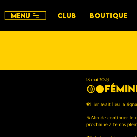
Menu
CLUB
BOUTIQUE
18 mai 2023
🟡⚫️Fémin
⚽️Hier avait lieu la si
👊Afin de continuer le 
prochaine à temps plein