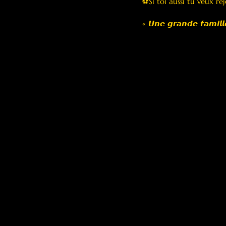
⚽️Si toi aussi tu veux re
« 𝙐𝙣𝙚 𝙜𝙧𝙖𝙣𝙙𝙚 𝙛𝙖𝙢𝙞𝙡𝙡