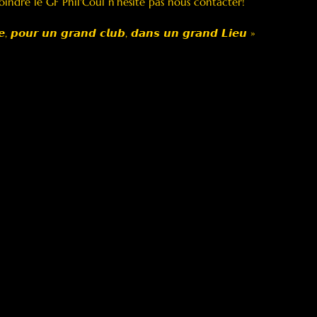
joindre le GF Phil'Coul n’hésite pas nous contacter! 
𝙚, 𝙥𝙤𝙪𝙧 𝙪𝙣 𝙜𝙧𝙖𝙣𝙙 𝙘𝙡𝙪𝙗, 𝙙𝙖𝙣𝙨 𝙪𝙣 𝙜𝙧𝙖𝙣𝙙 𝙇𝙞𝙚𝙪 »