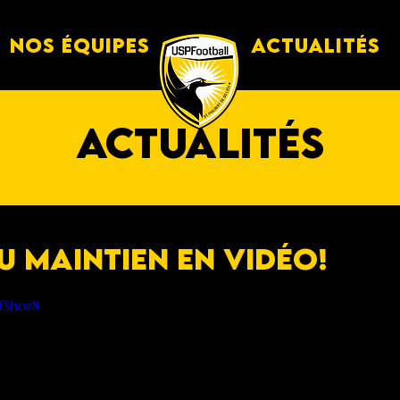
Nos équipes
Actualités
actualités
u maintien en vidéo!
fShor8