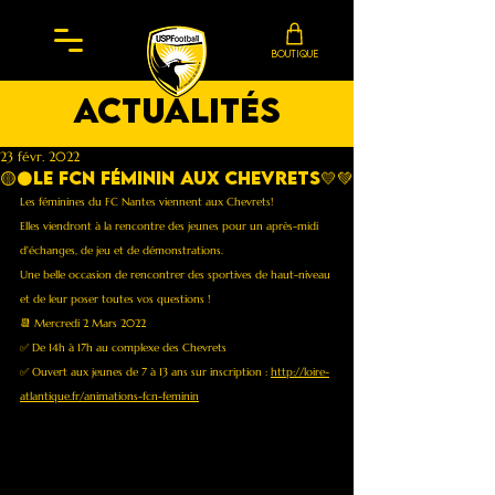
BOUTIQUE
actualités
23 févr. 2022
🟡⚫️Le FCN Féminin aux Chevrets💛💚
Les féminines du FC Nantes viennent aux Chevrets! 
Elles viendront à la rencontre des jeunes pour un après-midi 
d'échanges, de jeu et de démonstrations. 
Une belle occasion de rencontrer des sportives de haut-niveau 
et de leur poser toutes vos questions !
📆 Mercredi 2 Mars 2022
✅ De 14h à 17h au complexe des Chevrets 
✅ Ouvert aux jeunes de 7 à 13 ans sur inscription : 
http://loire-
atlantique.fr/animations-fcn-feminin