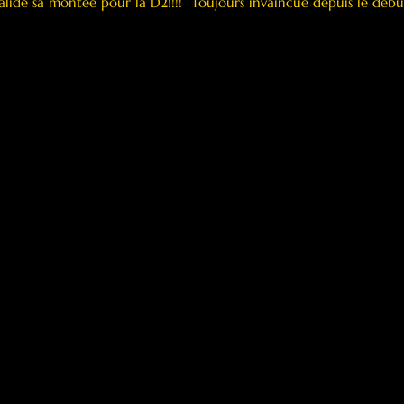
alide sa montée pour la D2!!!!  Toujours invaincue depuis le débu