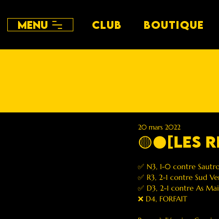
Menu
CLUB
BOUTIQUE
20 mars 2022
🟡⚫️[les 
✅ N3, 1-0 contre Sautr
✅ R3, 2-1 contre Sud Ve
✅ D3, 2-1 contre As Ma
❌ D4, FORFAIT  