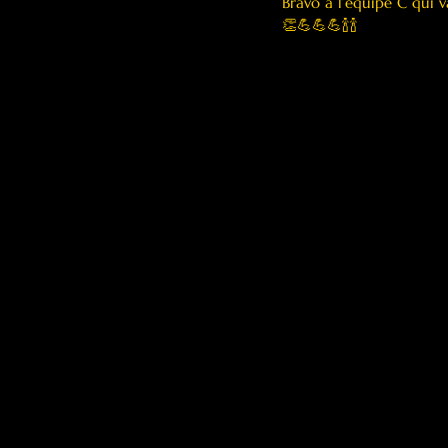
Bravo à l’équipe C qui v
👏💪💪💪🍾🍾