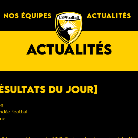
Nos équipes
Actualités
actualités
résultats du jour]
on
ndée Football
ine