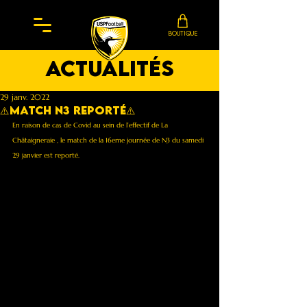
BOUTIQUE
actualités
29 janv. 2022
⚠️MATCH N3 REPORTÉ⚠️
En raison de cas de Covid au sein de l’effectif de La 
Châtaigneraie , le match de la 16eme journée de N3 du samedi 
29 janvier est reporté.