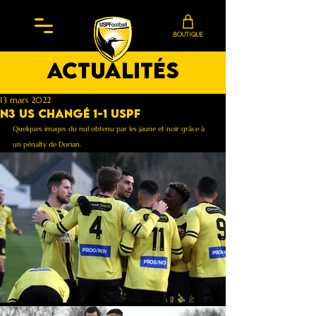
BOUTIQUE
actualités
13 mars 2022
N3 US Changé 1-1 USPF
Quelques images du nul obtenu par les jaune et noir grâce à  
un pénalty de Dorian.