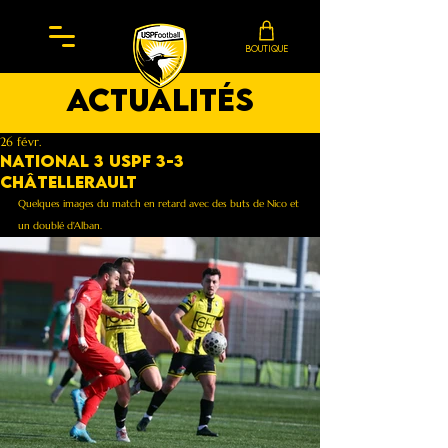
BOUTIQUE
actualités
26 févr.
NATIONAL 3 USPF 3-3
châtellerault
Quelques images du match en retard avec des buts de Nico et 
un doublé d'Alban.