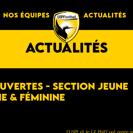
Nos équipes
Actualités
actualités
UVERTES - Section jeune
e & Féminine
L'USPF et le GF Phil'Coul ouvre se