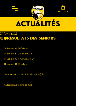
BOUTIQUE
actualités
27 févr. 2022
🟡⚫️Résultats des seniors
❌ Seniors A, Défaite 4-2
✅ Seniors B, VICTOIRE 2-1
✅ Seniors C, VICTOIRE 4-0
❌ Seniors D, Défaite 4-1
Tous les autres résultats demain! 👏⚽️
#alllezlesjaunesetnoirs
#uspf