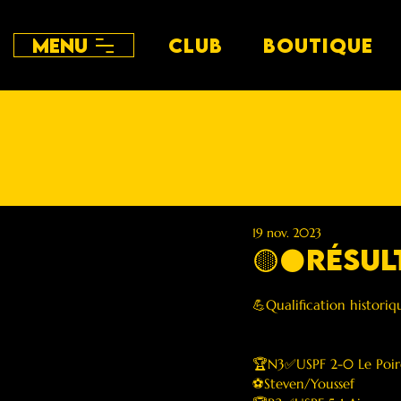
Menu
CLUB
BOUTIQUE
19 nov. 2023
🟡⚫️RÉSUL
💪Qualification histori
🏆N3✅USPF 2-0 Le Poiré
⚽️Steven/Youssef