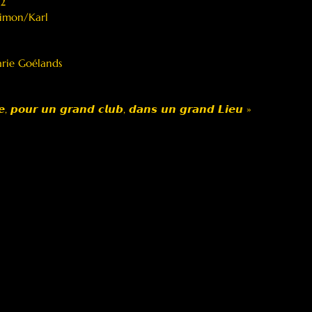
 2
Simon/Karl
rie Goélands 
𝙚, 𝙥𝙤𝙪𝙧 𝙪𝙣 𝙜𝙧𝙖𝙣𝙙 𝙘𝙡𝙪𝙗, 𝙙𝙖𝙣𝙨 𝙪𝙣 𝙜𝙧𝙖𝙣𝙙 𝙇𝙞𝙚𝙪 »