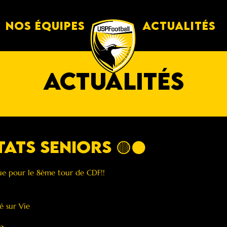
Nos équipes
Actualités
actualités
TATS SENIORS 🟡⚫️
que pour le 8ème tour de CDF!!
 sur Vie