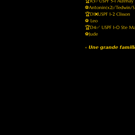
🏆R3✅USPF 5-1 Aizenay
⚽️Antonin(x2)/Tedwin/
🏆D1❌USPF 1-2 Clisson
⚽️ Leo 
🏆D4✅ USPF 1-0 Ste Ma
⚽️Jude
« 𝙐𝙣𝙚 𝙜𝙧𝙖𝙣𝙙𝙚 𝙛𝙖𝙢𝙞𝙡𝙡