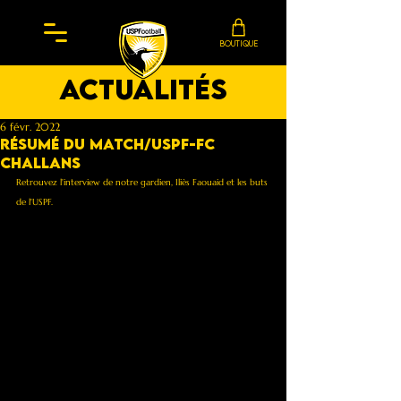
BOUTIQUE
actualités
6 févr. 2022
Résumé du Match/USPF-FC
Challans
Retrouvez l'interview de notre gardien, Iliès Faouaid et les buts 
de l'USPF.