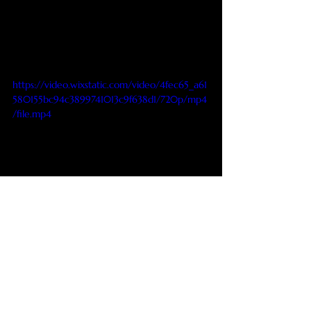
https://video.wixstatic.com/video/4fec65_a61
580155bc94c3899741013c9f638d1/720p/mp4
/file.mp4
UNION SPORTIVE PHILIBERTINE FOOTBALL
UNE GRANDE FAMILLE , POUR UN GRAND CLUB , DANS UN GRAND
LIEU