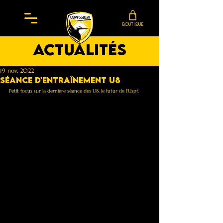
BOUTIQUE
actualités
19 nov. 2022
Séance d'entraînement U8
Petit focus sur la dernière séance des U8, le futur de l'Uspf.