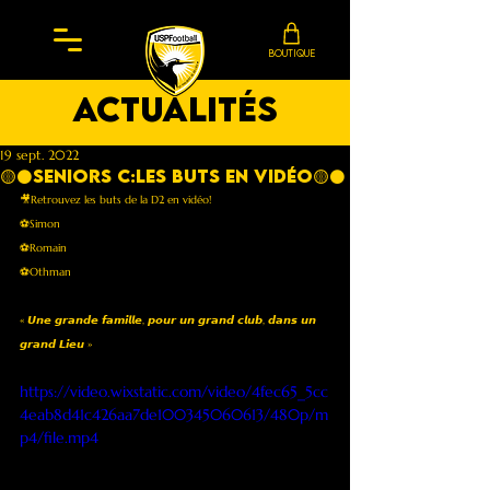
BOUTIQUE
actualités
19 sept. 2022
🟡⚫️Seniors C:les buts en vidéo🟡⚫️
🎥Retrouvez les buts de la D2 en vidéo! 
⚽️Simon
⚽️Romain
⚽️Othman 
« 𝙐𝙣𝙚 𝙜𝙧𝙖𝙣𝙙𝙚 𝙛𝙖𝙢𝙞𝙡𝙡𝙚, 𝙥𝙤𝙪𝙧 𝙪𝙣 𝙜𝙧𝙖𝙣𝙙 𝙘𝙡𝙪𝙗, 𝙙𝙖𝙣𝙨 𝙪𝙣 
𝙜𝙧𝙖𝙣𝙙 𝙇𝙞𝙚𝙪 »
https://video.wixstatic.com/video/4fec65_5cc
4eab8d41c426aa7de100345060613/480p/m
p4/file.mp4