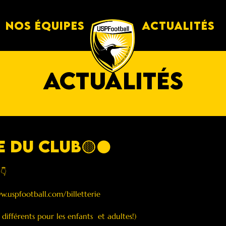
Nos équipes
Actualités
actualités
e du club🟡⚫️
👇
w.uspfootball.com/billetterie
différents pour les enfants  et adultes!)