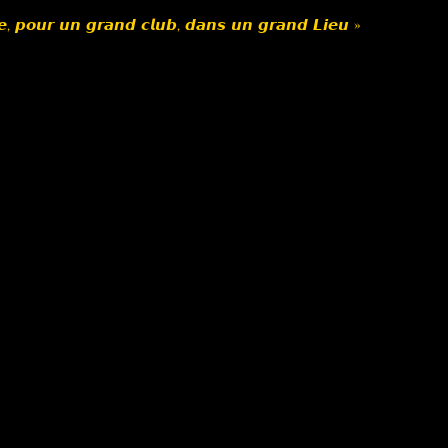
𝙚, 𝙥𝙤𝙪𝙧 𝙪𝙣 𝙜𝙧𝙖𝙣𝙙 𝙘𝙡𝙪𝙗, 𝙙𝙖𝙣𝙨 𝙪𝙣 𝙜𝙧𝙖𝙣𝙙 𝙇𝙞𝙚𝙪 »