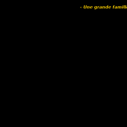
« 𝙐𝙣𝙚 𝙜𝙧𝙖𝙣𝙙𝙚 𝙛𝙖𝙢𝙞𝙡𝙡