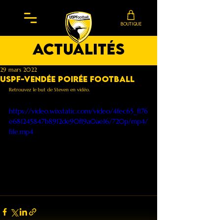
BOUTIQUE
actualités
29 mars 2022
USPF-Vendée Poirée Football
Retrouvez le but de Steven en vidéo.
https://video.wixstatic.com/video/4fec65_f176
e681245847b8912de90f19a0ae16/720p/mp4/
file.mp4