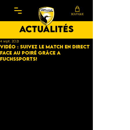
BOUTIQUE
actualités
4 sept. 2021
VIDÉO : suivez le match en direct
face au poiré grâce a
FuchsSports!