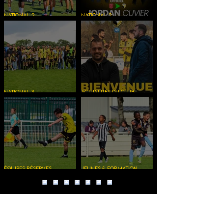
National 2
National 2
national 2 - C’est reparti !
GROUPE N2 2026-2027- Les
arrivées!
NATIONAL 3
Actualités du Club
national 3 uspf 1-3 challans fc
Bienvenue à Corentin Bouchard !
équipes réserves
Jeunes & Formation
seniors b et c
Tournoi mini philibertine cup