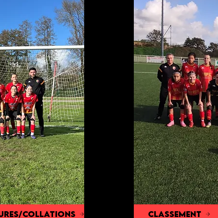
ures/collations
Classement