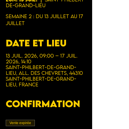
de-Grand-Lieu
Semaine 2 : Du 13 Juillet au 17
Juillet
Date et lieu
13 juil. 2026, 09:00 – 17 juil.
2026, 14:10
Saint-Philbert-de-Grand-
Lieu, All. des Chevrets, 44310
Saint-Philbert-de-Grand-
Lieu, France
Confirmation
Vente expirée