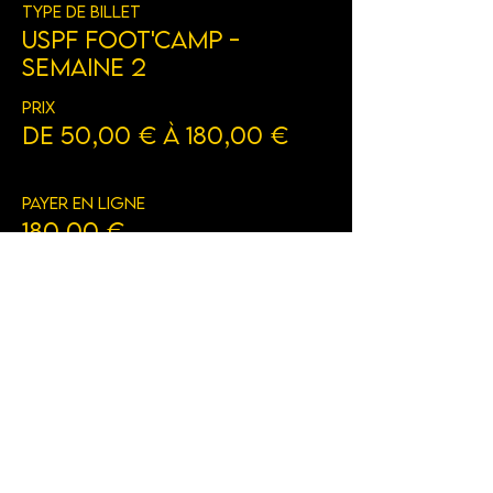
Type de billet
USPF Foot'Camp -
Semaine 2
Prix
De 50,00 € à 180,00 €
Payer en ligne
180,00 €
+ 4,50 € de frais de billetterie
Acompte (reste en main propre)
50,00 €
+ 1,25 € de frais de billetterie