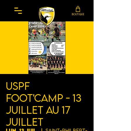
BOUTIQUE
USPF
Foot'Camp - 13
Juillet au 17
Juillet
lun. 13 juil.
  |  
Saint-Philbert-