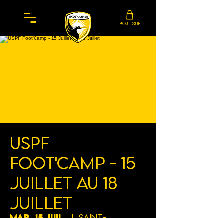
BOUTIQUE
USPF
Foot'Camp - 15
Juillet au 18
Juillet
mar. 15 juil.
  |  
Saint-