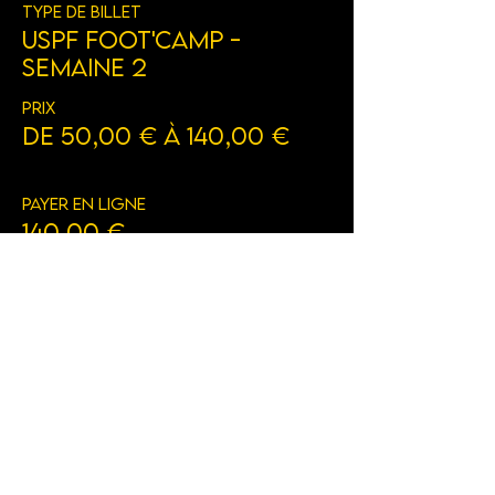
Type de billet
USPF Foot'Camp -
Semaine 2
Prix
De 50,00 € à 140,00 €
Payer en ligne
140,00 €
+ 3,50 € de frais de billetterie
Acompte (reste en main propre)
50,00 €
+ 1,25 € de frais de billetterie