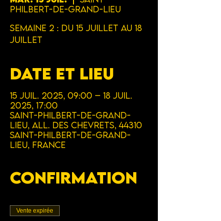
Philbert-de-Grand-Lieu
Semaine 2 : Du 15 Juillet au 18
Juillet
Date et lieu
15 juil. 2025, 09:00 – 18 juil.
2025, 17:00
Saint-Philbert-de-Grand-
Lieu, All. des Chevrets, 44310
Saint-Philbert-de-Grand-
Lieu, France
Confirmation
Vente expirée