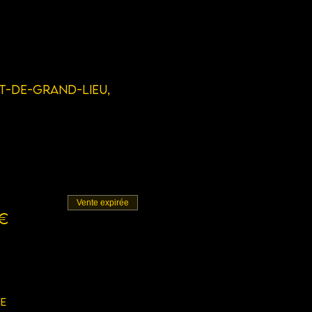
rt-de-Grand-Lieu,
Vente expirée
 €
ie