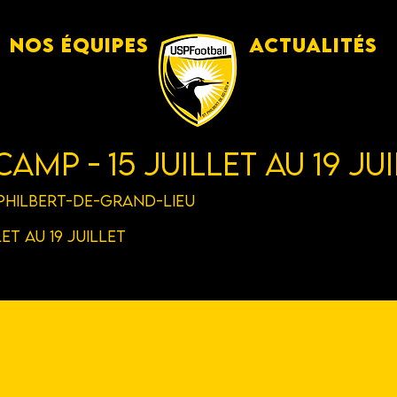
Nos équipes
Actualités
amp - 15 Juillet au 19 Ju
Philbert-de-Grand-Lieu
let au 19 Juillet