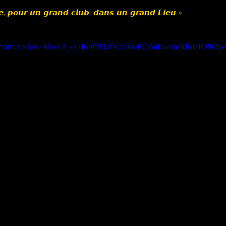
𝙚, 𝙥𝙤𝙪𝙧 𝙪𝙣 𝙜𝙧𝙖𝙣𝙙 𝙘𝙡𝙪𝙗, 𝙙𝙖𝙣𝙨 𝙪𝙣 𝙜𝙧𝙖𝙣𝙙 𝙇𝙞𝙚𝙪 »
ic.com/video/4fec65_ec116aff93af4cd484106a11aebe1d61/1080p