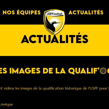
Nos équipes
Actualités
actualités
es images de la qualif'🟡
t vidéos les images de la qualification historique de l'USPF pour
 Lévêque