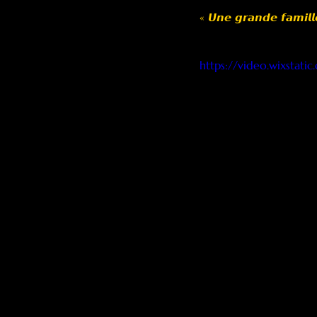
« 𝙐𝙣𝙚 𝙜𝙧𝙖𝙣𝙙𝙚 𝙛𝙖𝙢𝙞𝙡𝙡
https://video.wixstat