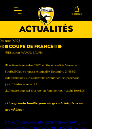
BOUTIQUE
actualités
24 nov. 2023
🟡⚫️COUPE DE FRANCE🟡⚫️
🤩Direction MARCEL SAUPIN !
⚽️Le 8ème tour entre l’USPF et Stade Lavallois Mayenne 
Football Club se jouera le samedi 9 Décembre à 14h30!
🎫Informations sur la billetterie à venir dans les prochains 
jours ! Restez connecté ! 
⚠️L’horaire pourrait changer en fonction des matchs télévisés! 
« 𝙐𝙣𝙚 𝙜𝙧𝙖𝙣𝙙𝙚 𝙛𝙖𝙢𝙞𝙡𝙡𝙚, 𝙥𝙤𝙪𝙧 𝙪𝙣 𝙜𝙧𝙖𝙣𝙙 𝙘𝙡𝙪𝙗, 𝙙𝙖𝙣𝙨 𝙪𝙣 
𝙜𝙧𝙖𝙣𝙙 𝙇𝙞𝙚𝙪 »
https://video.wixstatic.com/video/4fec65_8c3
d76e3e5764cc593d657faf26b8975/360p/mp4