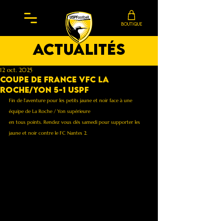
BOUTIQUE
actualités
12 oct. 2025
coupe de france vfc la
roche/yon 5-1 uspf
Fin de l'aventure pour les petits jaune et noir face à une 
équipe de La Roche / Yon supérieure 
en tous points. Rendez vous dès samedi pour supporter les 
jaune et noir contre le FC Nantes 2.