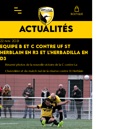
BOUTIQUE
actualités
22 nov. 2021
Equipe B et C contre UF St
Herblain en R3 et L'Herbadilla en
D3
Résumé photos de la nouvelle victoire de la C contre La 
Chevrolière et du match nul de la réserve contre St Herblain