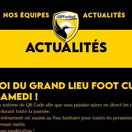
Nos équipes
Actualités
actualités
oi du Grand Lieu Foot C
Samedi !
système de QR Code afin que vous puissiez suivre en direct les ré
 durant toute la journée.
évènement est soumis au Pass Sanitaire pour toutes les personne
demain matin.
sans modération !