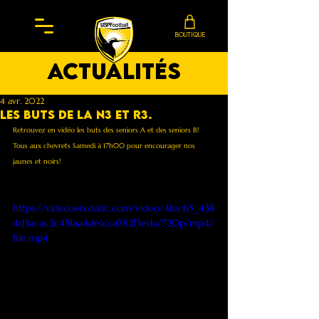
BOUTIQUE
actualités
4 avr. 2022
Les Buts de la N3 et R3.
Retrouvez en vidéo les buts des seniors A et des seniors B!
Tous aux chevrets Samedi à 17h00 pour encourager nos 
jaunes et noirs!
https://video.wixstatic.com/video/4fec65_438
4d3acac2c45faa4de1cca582f3eda/720p/mp4/
file.mp4