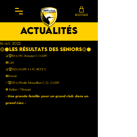
BOUTIQUE
actualités
16 oct. 2022
🟡⚫️les résultats des seniors🟡⚫️
🤝🏆R3 👉FC Bouaye 1- 1 USPF  
⚽️Carl 
🤝🏆D2 👉USPF 1-1 FC RETZ C
⚽️Erwan
✅🏆D5 👉Étoile Mouzillon C 0- 2 USPF
⚽️ Kylian / Titouan
« 𝙐𝙣𝙚 𝙜𝙧𝙖𝙣𝙙𝙚 𝙛𝙖𝙢𝙞𝙡𝙡𝙚, 𝙥𝙤𝙪𝙧 𝙪𝙣 𝙜𝙧𝙖𝙣𝙙 𝙘𝙡𝙪𝙗, 𝙙𝙖𝙣𝙨 𝙪𝙣 
𝙜𝙧𝙖𝙣𝙙 𝙇𝙞𝙚𝙪 »