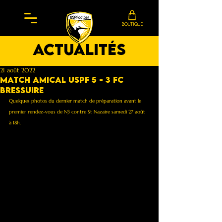
BOUTIQUE
actualités
21 août 2022
Match amical Uspf 5 - 3 FC
Bressuire
Quelques photos du dernier match de préparation avant le 
premier rendez-vous de N3 contre St Nazaire samedi 27 août 
à 18h.