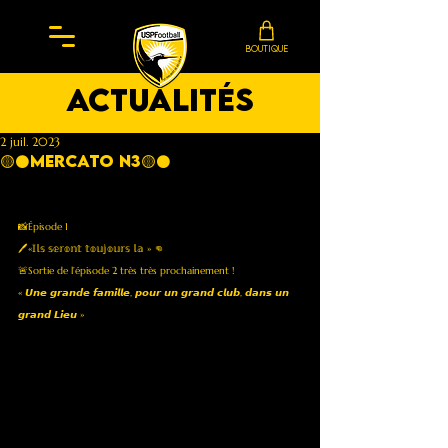
BOUTIQUE
actualités
2 juil. 2023
🟡⚫️MERCATO N3🟡⚫️
📸Épisode 1
🖊️«𝕀𝕝𝕤 𝕤𝕖𝕣𝕠𝕟𝕥 𝕥𝕠𝕦𝕛𝕠𝕦𝕣𝕤 𝕝𝕒 » 👊
🚨Sortie de l’épisode 2 très très prochainement ! 
« 𝙐𝙣𝙚 𝙜𝙧𝙖𝙣𝙙𝙚 𝙛𝙖𝙢𝙞𝙡𝙡𝙚, 𝙥𝙤𝙪𝙧 𝙪𝙣 𝙜𝙧𝙖𝙣𝙙 𝙘𝙡𝙪𝙗, 𝙙𝙖𝙣𝙨 𝙪𝙣 
𝙜𝙧𝙖𝙣𝙙 𝙇𝙞𝙚𝙪 »