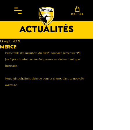
BOUTIQUE
actualités
13 sept. 2021
MERCI!
L'ensemble des membres du l'USPF souhaite remercier "Pti 
Jean" pour toutes ces années passées au club en tant que 
bénévole.
Nous lui souhaitons plein de bonnes choses dans sa nouvelle 
aventure.