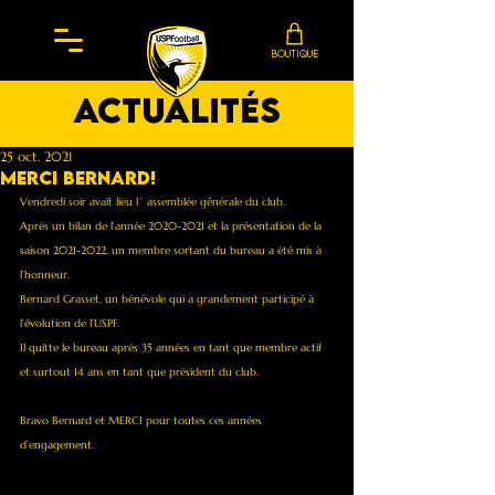
BOUTIQUE
actualités
25 oct. 2021
Merci Bernard!
Vendredi soir avait lieu l´ assemblée générale du club. 
Après un bilan de l’année 2020-2021 et la présentation de la 
saison 2021-2022, un membre sortant du bureau a été mis à 
l’honneur.
Bernard Grasset, un bénévole qui a grandement participé à 
l’évolution de l’USPF. 
Il quitte le bureau après 35 années en tant que membre actif 
et surtout 14 ans en tant que président du club. 
Bravo Bernard et MERCI pour toutes ces années 
d’engagement.  