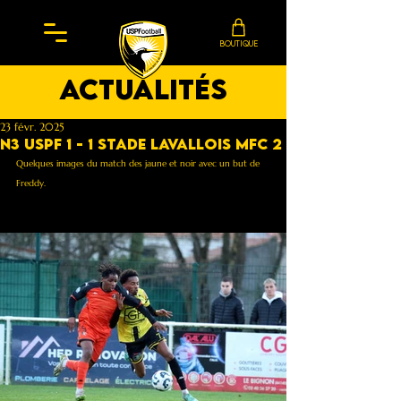
BOUTIQUE
actualités
23 févr. 2025
N3 Uspf 1 - 1 Stade Lavallois MFC 2
Quelques images du match des jaune et noir avec un but de 
Freddy.