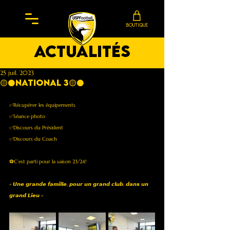
BOUTIQUE
actualités
25 juil. 2023
🟡⚫️NATIONAL 3🟡⚫️
✅Récupérer les équipements
✅Séance photo
✅Discours du Président 
✅Discours du Coach 
⚽️C’est parti pour la saison 23/24!
« 𝙐𝙣𝙚 𝙜𝙧𝙖𝙣𝙙𝙚 𝙛𝙖𝙢𝙞𝙡𝙡𝙚, 𝙥𝙤𝙪𝙧 𝙪𝙣 𝙜𝙧𝙖𝙣𝙙 𝙘𝙡𝙪𝙗, 𝙙𝙖𝙣𝙨 𝙪𝙣 
𝙜𝙧𝙖𝙣𝙙 𝙇𝙞𝙚𝙪 »