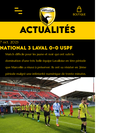
BOUTIQUE
actualités
7 oct. 2023
National 3 Laval 0-0 Uspf
Match difficile pour les jaune et noir qui ont subi la 
domination d'une très belle équipe Lavalloise en 1ère période 
que Marcellin a réussi à préserver. Ils ont su résister en 2ème 
période malgré une infériorité numérique de trente minutes. 