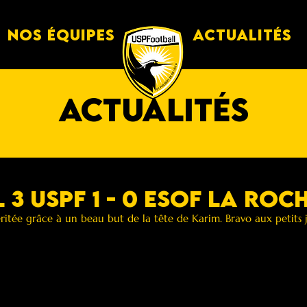
Nos équipes
Actualités
actualités
3 Uspf 1 - 0 Esof La Roc
itée grâce à un beau but de la tête de Karim. Bravo aux petits ja