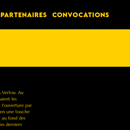
PARTENAIRES
Convocations
A Vertou. Au 
ient les 
t l'ouverture par 
e en une touche 
n au fond des 
es derniers 