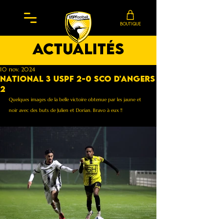
BOUTIQUE
actualités
10 nov. 2024
National 3 Uspf 2-0 SCO d'Angers
2
Quelques images de la belle victoire obtenue par les jaune et 
noir avec des buts de Julien et Dorian. Bravo à eux !!