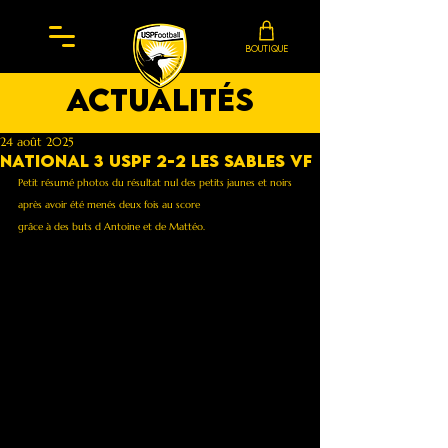
BOUTIQUE
actualités
24 août 2025
National 3 Uspf 2-2 les sables vf
Petit résumé photos du résultat nul des petits jaunes et noirs 
après avoir été menés deux fois au score
grâce à des buts d Antoine et de Mattéo.