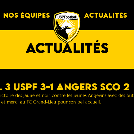
Nos équipes
Actualités
actualités
 3 Uspf 3-1 angers sco 2
ictoire des jaune et noir contre les jeunes Angevins avec des bu
 et merci au FC Grand-Lieu pour son bel accueil.