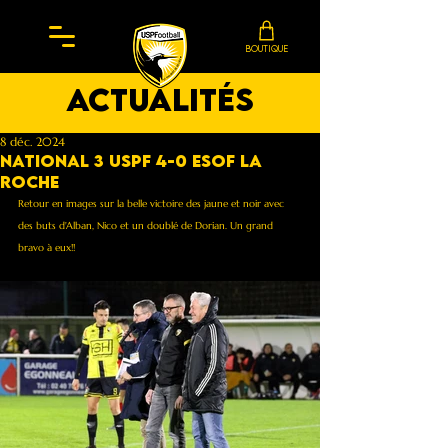
BOUTIQUE
actualités
8 déc. 2024
National 3 Uspf 4-0 Esof La
Roche
Retour en images sur la belle victoire des jaune et noir avec 
des buts d'Alban, Nico et un doublé de Dorian. Un grand 
bravo à eux!!