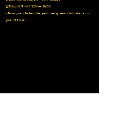
🏆D4👉USPF-ASR 2(D4)➡️13h00
« 𝙐𝙣𝙚 𝙜𝙧𝙖𝙣𝙙𝙚 𝙛𝙖𝙢𝙞𝙡𝙡𝙚, 𝙥𝙤𝙪𝙧 𝙪𝙣 𝙜𝙧𝙖𝙣𝙙 𝙘𝙡𝙪𝙗, 𝙙𝙖𝙣𝙨 𝙪𝙣 
𝙜𝙧𝙖𝙣𝙙 𝙇𝙞𝙚𝙪 »