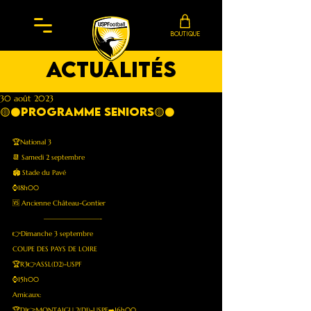
BOUTIQUE
actualités
30 août 2023
🟡⚫️PROGRAMME SENIORS🟡⚫️
🏆National 3 
📆 Samedi 2 septembre 
🏟 Stade du Pavé
⌚️18h00
🆚 Ancienne Château-Gontier
               ————————-
👉Dimanche 3 septembre 
COUPE DES PAYS DE LOIRE
🏆R3👉ASSL(D2)-USPF
⌚️15h00
Amicaux:
🏆D1👉MONTAIGU 2(D1)-USPF➡️16h00