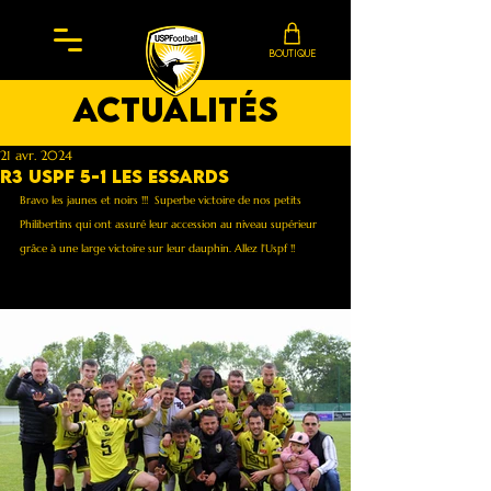
BOUTIQUE
actualités
21 avr. 2024
R3 Uspf 5-1 Les Essards
Bravo les jaunes et noirs !!!  Superbe victoire de nos petits 
Philibertins qui ont assuré leur accession au niveau supérieur 
grâce à une large victoire sur leur dauphin. Allez l'Uspf !!