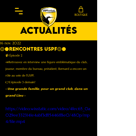
BOUTIQUE
actualités
16 nov. 2022
🟡⚫️Rencontres USPF🟡⚫️
📹 Épisode 2
📣Retrouvez en interview une figure emblématique du club, 
joueur, membre du bureau, président, Bernard a encore un 
rôle au sein de l’USPF. 
👉L’épisode 3 demain! 
« 𝙐𝙣𝙚 𝙜𝙧𝙖𝙣𝙙𝙚 𝙛𝙖𝙢𝙞𝙡𝙡𝙚, 𝙥𝙤𝙪𝙧 𝙪𝙣 𝙜𝙧𝙖𝙣𝙙 𝙘𝙡𝙪𝙗, 𝙙𝙖𝙣𝙨 𝙪𝙣 
𝙜𝙧𝙖𝙣𝙙 𝙇𝙞𝙚𝙪 »
https://video.wixstatic.com/video/4fec65_0a
029ee3323141e4abf3df154461f8e0/480p/mp
4/file.mp4