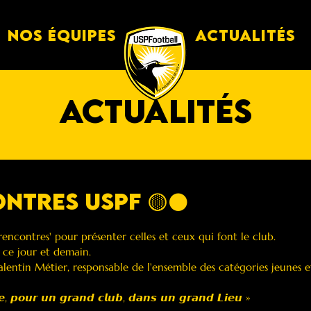
Nos équipes
Actualités
actualités
ntres USPF 🟡⚫️
'rencontres' pour présenter celles et ceux qui font le club. 
s ce jour et demain.
entin Métier, responsable de l'ensemble des catégories jeunes e
𝙚, 𝙥𝙤𝙪𝙧 𝙪𝙣 𝙜𝙧𝙖𝙣𝙙 𝙘𝙡𝙪𝙗, 𝙙𝙖𝙣𝙨 𝙪𝙣 𝙜𝙧𝙖𝙣𝙙 𝙇𝙞𝙚𝙪 »