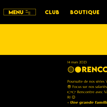
Menu
CLUB
BOUTIQUE
14 mars 2023
🟡⚫️Renco
Poursuite de nos séries 
😎 Focus sur nos salarié
👉👉 Rencontre avec Val
R1 😉
« 𝙐𝙣𝙚 𝙜𝙧𝙖𝙣𝙙𝙚 𝙛𝙖𝙢𝙞𝙡𝙡